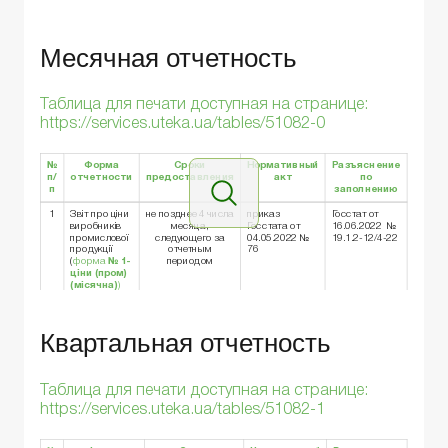
Месячная отчетность
Таблица для печати доступная на странице:
https://services.uteka.ua/tables/51082-0
№
Форма
Сроки
Нормативный
Разъяснение
п/
отчетности
предоставления
акт
по
п
заполнению
1
Звіт про ціни
не позднее 4 числа
приказ
Госстат от
виробників
месяца,
Госстата от
16.06.2022 №
промислової
следующего за
04.05.2022 №
19.1.2-12/4-22
продукції
отчетным
76
(
форма
№ 1-
периодом
ціни (пром)
(місячна)
)
Квартальная отчетность
Таблица для печати доступная на странице:
https://services.uteka.ua/tables/51082-1