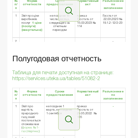
№
Форма
Сроки
Нормативный
Разъяснение
п/
отчетности
предоставления
акт
по
п
заполнению
1
Звіт про ціни
не позднее 15
приказ
Госстат от
виробників
числа месяца,
Госстата от
22.03.2023 №
послуг
1-ціни
следующего за
15.03.2023 №
19.1.2-12/2-23
(послуги)
отчетным
114
(квартальна)
)
периодом
2
-
Полугодовая отчетность
Таблица для печати доступная на странице:
https://services.uteka.ua/tables/51082-2
№
Форма
Сроки
Нормативный
Разъяснение
п/
отчетности
предоставления
акт
по
п
заполнению
1
Звіт про
не позднее 1
приказ
-
вартість
марта, не позднее
Госстата от
природного
1 сентября
25.05.2022 №
газу, який
105
постачається
споживачам
(
форма № 1-
газ (піврічна))