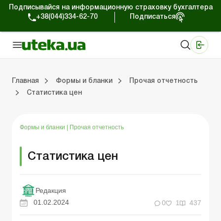
Подписывайся на информационную страховку бухгалтера
+38(044)334-62-70
Подписаться
Медицинские КНП
Online издание «Баланс»
Online издание «Баланс-Агро»
Online библиотека «Баланс»
Портал Баланс-Бюджет
Сервисы Баланс-Бюджет
Мир позитива
Главная
Формы и бланки
Прочая отчетность
Статистика цен
Первичные документы
Организация деятельности
Статистическая отчетность
Налог на прибыль
П
Тр
Ф
У
Формы и бланки
|
Прочая отчетность
Статистика цен
Редакция
01.02.2024
0
1
437