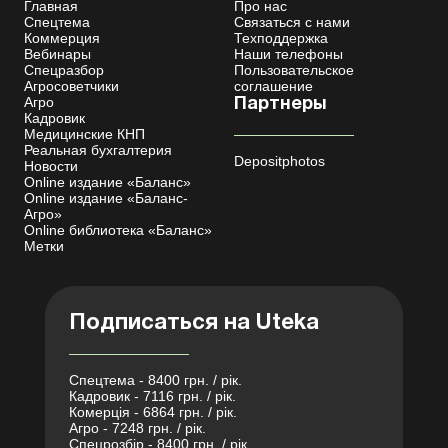
Главная
Про нас
Спецтема
Связаться с нами
Коммерция
Техподдержка
Вебинары
Наши телефоны
Спецразбор
Пользовательское
Агросоветчики
соглашение
Агро
Партнеры
Кадровик
Медицинские КНП
Реальная бухгалтерия
Depositphotos
Новости
Online издание «Баланс»
Online издание «Баланс-
Агро»
Online библиотека «Баланс»
Метки
Подписаться на Uteka
Спецтема - 8400 грн. / рік.
Кадровик - 7116 грн. / рік.
Комерція - 6864 грн. / рік.
Агро - 7248 грн. / рік.
Спецрозбір - 8400 грн. / рік.