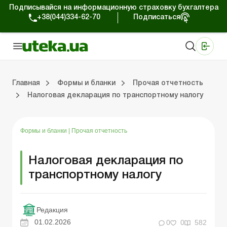
Подписывайся на информационную страховку бухгалтера
+38(044)334-62-70
Подписаться
Медицинские КНП
Online издание «Баланс»
Online издание «Баланс-Агро»
Online библиотека «Баланс»
Портал Баланс-Бюджет
Сервисы Баланс-Бюджет
Мир позитива
Главная
Формы и бланки
Прочая отчетность
Налоговая декларация по транспортному налогу
Первичные документы
Организация деятельности
Статистическая отчетность
Налог на прибыль
П
Тр
Ф
У
Формы и бланки
|
Прочая отчетность
Налоговая декларация по
транспортному налогу
Редакция
01.02.2026
0
0
582