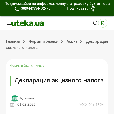
Подписывайся на информационную страховку бухгалтера
+38(044)334-62-70
Подписаться
Медицинские КНП
Online издание «Баланс»
Online издание «Баланс-Агро»
Online библиотека «Баланс»
Портал Баланс-Бюджет
Сервисы Баланс-Бюджет
Мир позитива
Главная
Формы и бланки
Акциз
Декларация
акцизного налога
Первичные документы
Организация деятельности
Статистическая отчетность
Налог на прибыль
П
Тр
Ф
У
Формы и бланки
|
Акциз
Декларация акцизного налога
Редакция
01.02.2026
0
0
1824