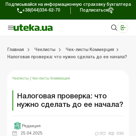
Подписывайся на информационную страховку бухгалтера
+38(044)334-62-70
Подписаться
Медицинские КНП
Online издание «Баланс»
Online издание «Баланс-Агро»
Online библиотека «Баланс»
Портал Баланс-Бюджет
Сервисы Баланс-Бюджет
Мир позитива
Главная
Чеклисты
Чек-листы Коммерция
Налоговая проверка: что нужно сделать до ее начала?
Чек-листы Коммерция
Чек-листы Агро
Чеклисты
|
Чек-листы Коммерция
Налоговая проверка: что
нужно сделать до ее начала?
Редакция
25.04.2025
0
4
696