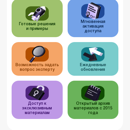
Мгновенная
Готовые решения
активация
и примеры
доступа
Возможность задать
Ежедневные
вопрос эксперту
обновления
Доступ к
Открытый архив
эксклюзивным
материалов с 2015
материалам
года